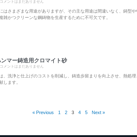
コメントはまだありません
にはさまざまな用途がありますが、その主な用途は間違いなく、鋳型や
複雑かつクリーンな鋼鋳物を生産するために不可欠です。
ハンマー鋳造用クロマイト砂
コメントはまだありません
は、洗浄と仕上げのコストを削減し、鋳造歩留まりを向上させ、熱処理
献します。
« Previous
1
2
3
4
5
Next »