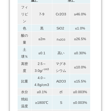
値
）
準）
フィ
リピ
7-9
Cr2O3
≥46.0%
ン
色
黒
SiO2
≤1.0%
酸の
≤2m
≤26.5%
Fe2O3
量
土
≤0.1
高い
≤0.30%
壌％
嵩密
2.5～
マグネ
≤10.0%
cm3
度
3.0g/
シウム
4.0～
比重
Al2O3
≤15.5%
4.8g/cm3
水分
≤0.1%
ポ
≤0.003%
焼結
≥1800℃
S
≤0.003%
温度