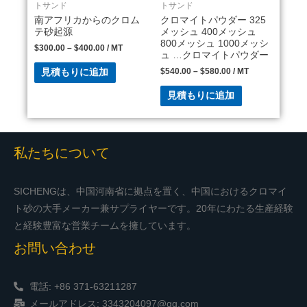
トサンド
トサンド
南アフリカからのクロム
クロマイトパウダー 325
テ砂起源
メッシュ 400メッシュ
800メッシュ 1000メッシ
$
300.00
–
$
400.00
/ MT
ュ …クロマイトパウダー
$
540.00
–
$
580.00
/ MT
見積もりに追加
見積もりに追加
私たちについて
SICHENGは、中国河南省に拠点を置く、中国におけるクロマイ
ト砂の大手メーカー兼サプライヤーです。20年にわたる生産経験
と経験豊富な営業チームを擁しています。
お問い合わせ
電話: +86 371-63211287
メールアドレス: 3343204097@qq.com