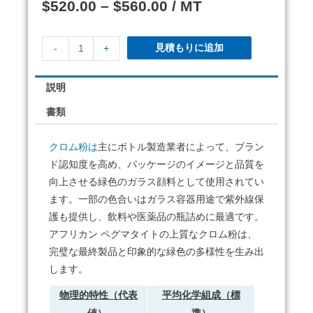
$
520.00
–
$
560.00
/ MT
見積もりに追加
-
+
説明
書類
クロム粉は
主にボトル製造業者によって、ブラン
ド認知度を高め、パッケージのイメージと品質を
向上させる緑色のガラス顔料として使用されてい
ます。一部の色合いはガラス容器用途で紫外線保
護も提供し、飲料や医薬品の瓶詰めに最適です。
アフリカン ペグマタイトの上質なクロム粉は、
完璧な最終製品と印象的な緑色の多様性を生み出
します。
物理的特性（
代表
平均化学組成（標