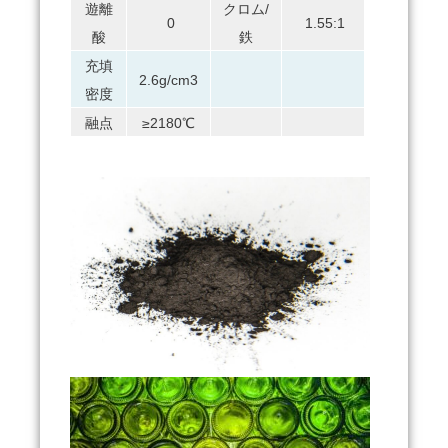
遊離
クロム/
0
1.55:1
酸
鉄
充填
2.6g/cm3
密度
融点
≥2180℃