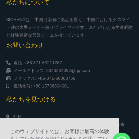
私たちについて
SICHENGは、中国河南省に拠点を置く、中国におけるクロマイ
ト砂の大手メーカー兼サプライヤーです。20年にわたる生産経験
と経験豊富な営業チームを擁しています。
お問い合わせ
電話: +86 371-63211287
メールアドレス: 3343204097@qq.com
ファックス: +86-371-60303756
電話番号: +86 15738804601
私たちを見つける
住所
中国、鄭州市、松山南路、雅新タイムズスクエア、1903号室
このウェブサイトでは、お客様に最高の体験
をしていただくために Cookie を使用してい