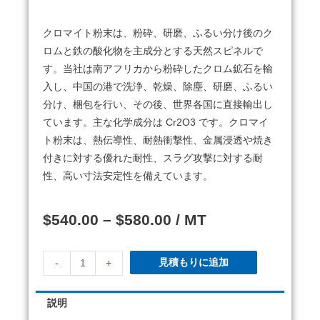
クロマイト粉末は、粉砕、研磨、ふるい分け後のク
ロムと鉄の酸化物を主成分とする天然スピネルで
す。当社は南アフリカから粉砕したクロム鉱石を輸
入し、中国の港で洗浄、乾燥、除塵、研磨、ふるい
分け、梱包を行い、その後、世界各国に直接輸出し
ています。主な化学成分は Cr2O3 です。クロマイ
ト粉末は、熱伝導性、耐熱衝撃性、金属浸透や焼き
付きに対する優れた耐性、スラグ攻撃に対する耐
性、高い寸法安定性を備えています。
$
540.00
–
$
580.00
/ MT
見積もりに追加
-
+
説明