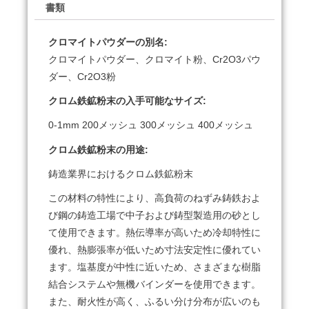
書類
クロマイトパウダーの別名:
クロマイトパウダー、クロマイト粉、Cr2O3パウ
ダー、Cr2O3粉
クロム鉄鉱粉末の入手可能なサイズ:
0-1mm 200メッシュ 300メッシュ 400メッシュ
クロム鉄鉱粉末の用途:
鋳造業界におけるクロム鉄鉱粉末
この材料の特性により、高負荷のねずみ鋳鉄およ
び鋼の鋳造工場で中子および鋳型製造用の砂とし
て使用できます。熱伝導率が高いため冷却特性に
優れ、熱膨張率が低いため寸法安定性に優れてい
ます。塩基度が中性に近いため、さまざまな樹脂
結合システムや無機バインダーを使用できます。
また、耐火性が高く、ふるい分け分布が広いのも